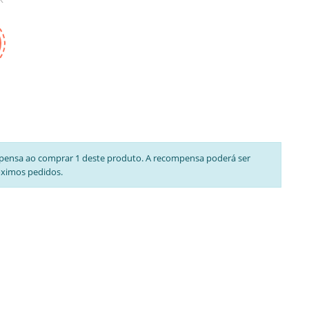
pensa ao comprar 1 deste produto. A recompensa poderá ser
óximos pedidos.