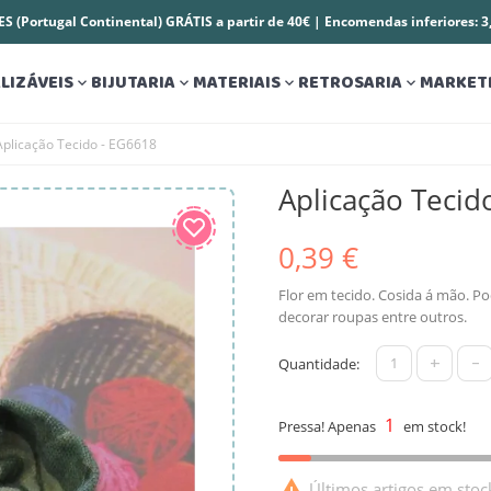
S (Portugal Continental) GRÁTIS a partir de 40€ | Encomendas inferiores: 
LIZÁVEIS
BIJUTARIA
MATERIAIS
RETROSARIA
MARKET




Aplicação Tecido - EG6618
Aplicação Tecid
0,39 €
Flor em tecido. Cosida á mão. Po
decorar roupas entre outros.
+
-
Quantidade:
1
Pressa! Apenas
em stock!

Últimos artigos em stoc