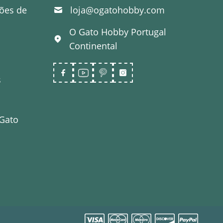
ões de
loja@ogatohobby.com
O Gato Hobby
Portugal
Continental
s
 Gato