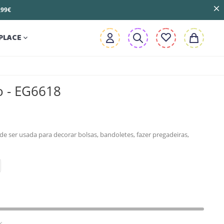
3,99€
PLACE

o - EG6618
de ser usada para decorar bolsas, bandoletes, fazer pregadeiras,
k