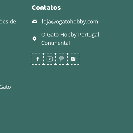
Contatos
ões de
loja@ogatohobby.com
O Gato Hobby
Portugal
Continental
s
 Gato