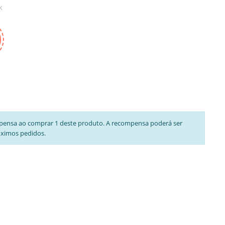
k
pensa ao comprar 1 deste produto. A recompensa poderá ser
óximos pedidos.