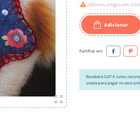

Últimos artigos em stoc
Adicionar
Partilhar em:
Receberá 0,07 € como recom
usada para pagar os seus pr