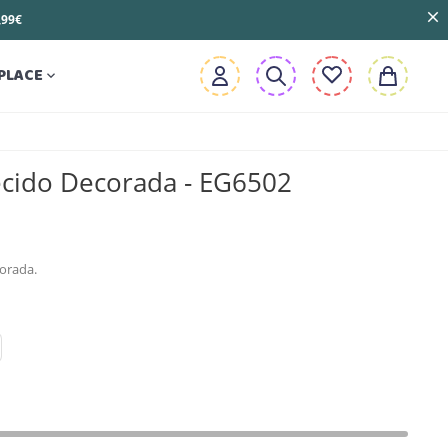
3,99€
PLACE

ecido Decorada - EG6502
corada.