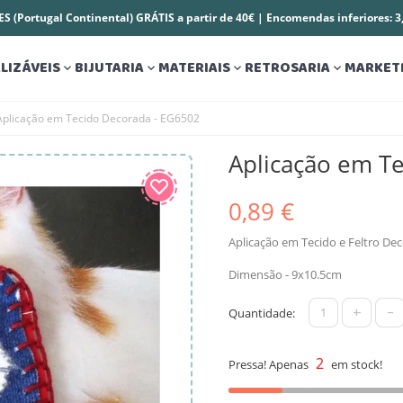
S (Portugal Continental) GRÁTIS a partir de 40€ | Encomendas inferiores: 
LIZÁVEIS
BIJUTARIA
MATERIAIS
RETROSARIA
MARKET




Aplicação em Tecido Decorada - EG6502
Aplicação em T
0,89 €
Aplicação em Tecido e Feltro De
Dimensão - 9x10.5cm
+
-
Quantidade:
2
Pressa! Apenas
em stock!