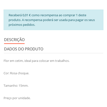
Receberá 0,01 € como recompensa ao comprar 1 deste
produto. A recompensa poderá ser usada para pagar os seus
próximos pedidos.
DESCRIÇÃO
DADOS DO PRODUTO
Flor em cetim, ideal para colocar em trabalhos.
Cor: Rosa choque.
Tamanho: 15mm.
Preço por unidade.