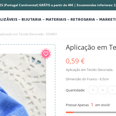
S (Portugal Continental) GRÁTIS a partir de 40€ | Encomendas inferiores: 
LIZÁVEIS
BIJUTARIA
MATERIAIS
RETROSARIA
MARKET




Aplicação em Tecido Decorada - EG4061
Aplicação em T
0,59 €
Aplicação em Tecido Decorada.
Dimensão do Fuxico - 6.5cm
+
-
Quantidade:
1
Pressa! Apenas
em stock!