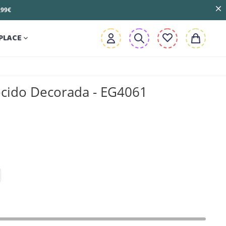
3,99€
PLACE

ecido Decorada - EG4061