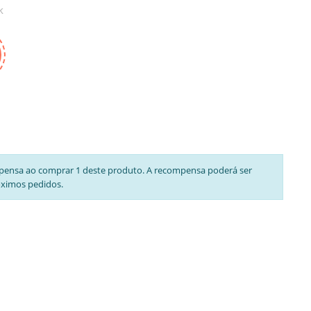
k
pensa ao comprar 1 deste produto. A recompensa poderá ser
óximos pedidos.