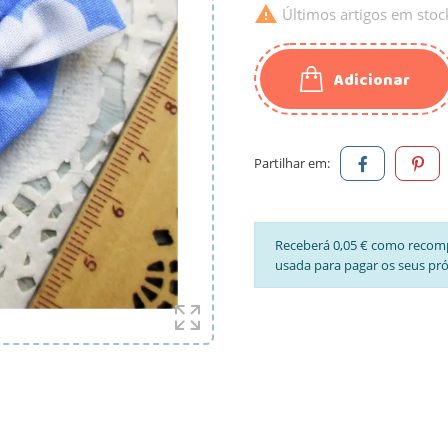

Últimos artigos em stoc
Adicionar
Partilhar em:
Receberá 0,05 € como recom
usada para pagar os seus pr