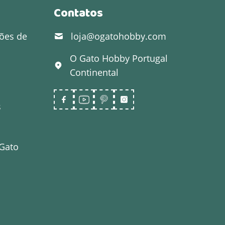
Contatos
ões de
loja@ogatohobby.com
O Gato Hobby
Portugal
Continental
s
 Gato