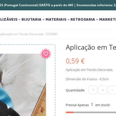
S (Portugal Continental) GRÁTIS a partir de 40€ | Encomendas inferiores: 
LIZÁVEIS
BIJUTARIA
MATERIAIS
RETROSARIA
MARKET




Aplicação em Tecido Decorada - EG3980
Aplicação em T
0,59 €
Aplicação em Tecido Decorada.
Dimensão do Fuxico - 6.5cm
+
-
Quantidade:
1
Pressa! Apenas
em stock!