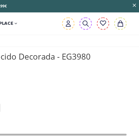
3,99€
PLACE

ecido Decorada - EG3980