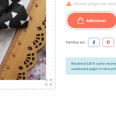

Últimos artigos em stoc
Adicionar
Partilhar em:
Receberá 0,05 € como recom
usada para pagar os seus pr