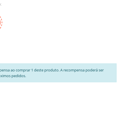
k
pensa ao comprar 1 deste produto. A recompensa poderá ser
óximos pedidos.