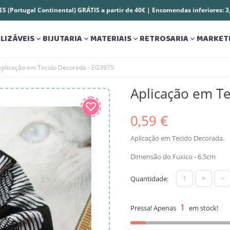
S (Portugal Continental) GRÁTIS a partir de 40€ | Encomendas inferiores: 
LIZÁVEIS
BIJUTARIA
MATERIAIS
RETROSARIA
MARKET




Aplicação em Tecido Decorada - EG3975
Aplicação em T
0,59 €
Aplicação em Tecido Decorada.
Dimensão do Fuxico - 6.5cm
+
-
Quantidade:
1
Pressa! Apenas
em stock!