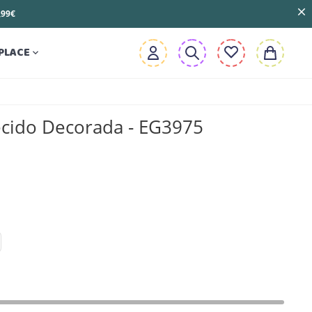
3,99€
PLACE

ecido Decorada - EG3975