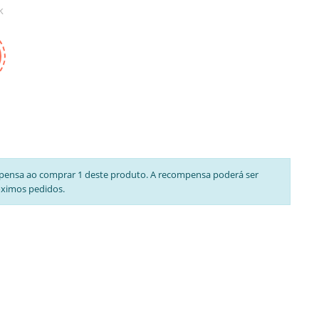
k
pensa ao comprar 1 deste produto. A recompensa poderá ser
óximos pedidos.