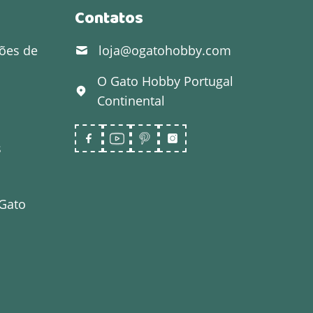
Contatos
ões de
loja@ogatohobby.com
O Gato Hobby
Portugal
Continental
s
 Gato