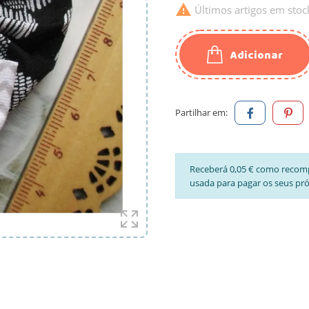

Últimos artigos em stoc
Adicionar
Partilhar em:
Receberá 0,05 € como recom
usada para pagar os seus pr