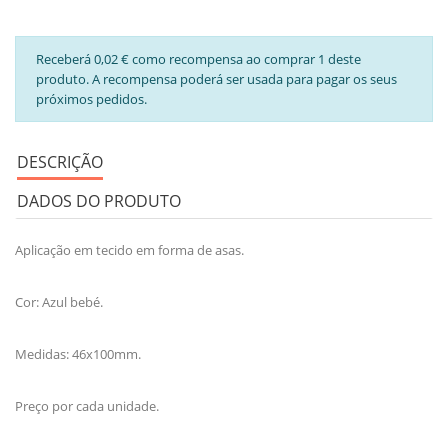
Receberá 0,02 € como recompensa ao comprar 1 deste
produto. A recompensa poderá ser usada para pagar os seus
próximos pedidos.
DESCRIÇÃO
DADOS DO PRODUTO
Aplicação em tecido em forma de asas.
Cor: Azul bebé.
Medidas: 46x100mm.
Preço por cada unidade.