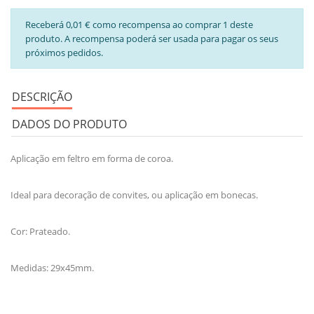
Receberá 0,01 € como recompensa ao comprar 1 deste
produto. A recompensa poderá ser usada para pagar os seus
próximos pedidos.
DESCRIÇÃO
DADOS DO PRODUTO
Aplicação em feltro em forma de coroa.
Ideal para decoração de convites, ou aplicação em bonecas.
Cor: Prateado.
Medidas: 29x45mm.