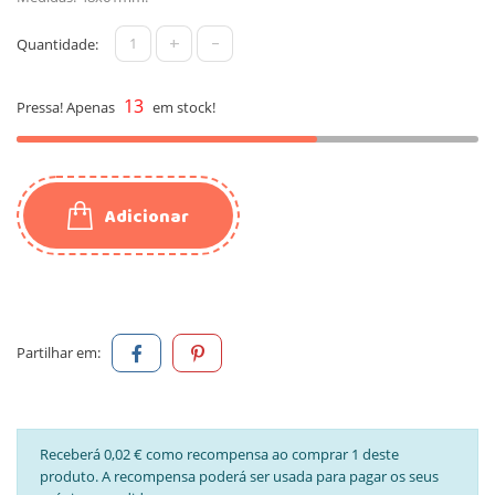
+
-
Quantidade:
13
Pressa! Apenas
em stock!
Adicionar
Partilhar em:
Receberá 0,02 € como recompensa ao comprar 1 deste
produto. A recompensa poderá ser usada para pagar os seus