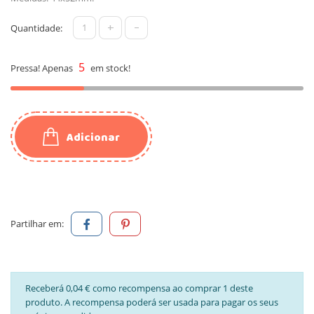
+
-
Quantidade:
5
Pressa! Apenas
em stock!
Adicionar
Partilhar em:
Receberá 0,04 € como recompensa ao comprar 1 deste
produto. A recompensa poderá ser usada para pagar os seus