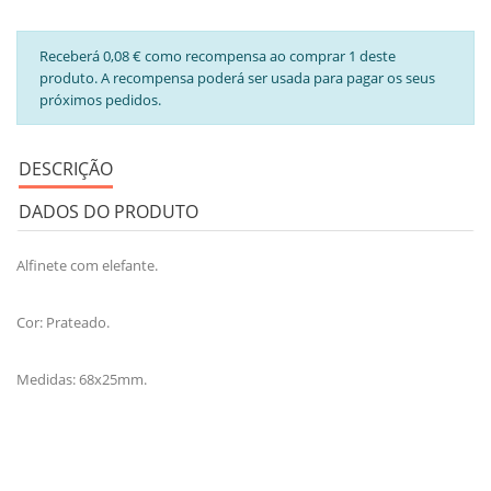
Receberá 0,08 € como recompensa ao comprar 1 deste
produto. A recompensa poderá ser usada para pagar os seus
próximos pedidos.
DESCRIÇÃO
DADOS DO PRODUTO
Alfinete com elefante.
Cor: Prateado.
Medidas: 68x25mm.