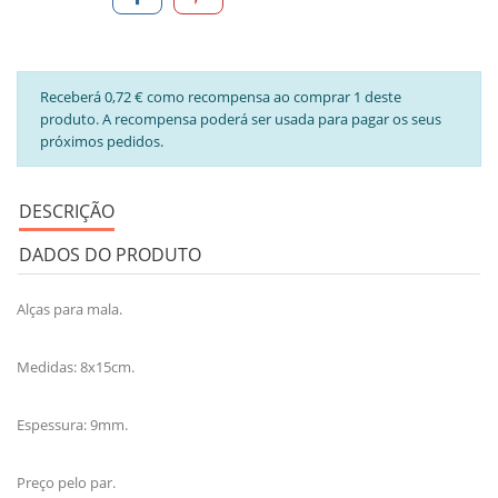
Receberá 0,72 € como recompensa ao comprar 1 deste
produto. A recompensa poderá ser usada para pagar os seus
próximos pedidos.
DESCRIÇÃO
DADOS DO PRODUTO
Alças para mala.
Medidas: 8x15cm.
Espessura: 9mm.
Preço pelo par.