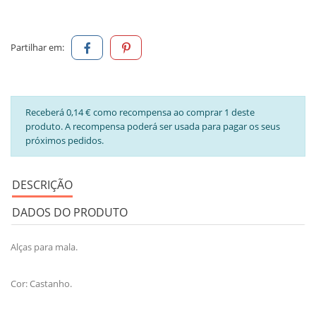
Partilhar em:
Receberá 0,14 € como recompensa ao comprar 1 deste
produto. A recompensa poderá ser usada para pagar os seus
próximos pedidos.
DESCRIÇÃO
DADOS DO PRODUTO
Alças para mala.
Cor: Castanho.