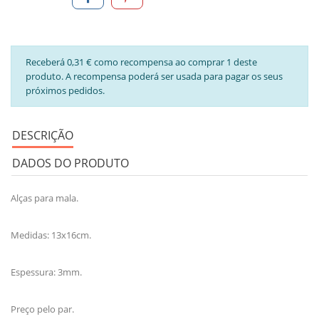
Receberá 0,31 € como recompensa ao comprar 1 deste
produto. A recompensa poderá ser usada para pagar os seus
próximos pedidos.
DESCRIÇÃO
DADOS DO PRODUTO
Alças para mala.
Medidas: 13x16cm.
Espessura: 3mm.
Preço pelo par.