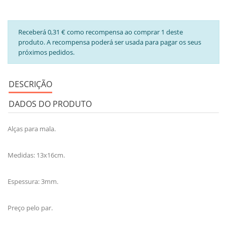
Receberá 0,31 € como recompensa ao comprar 1 deste
produto. A recompensa poderá ser usada para pagar os seus
próximos pedidos.
DESCRIÇÃO
DADOS DO PRODUTO
Alças para mala.
Medidas: 13x16cm.
Espessura: 3mm.
Preço pelo par.