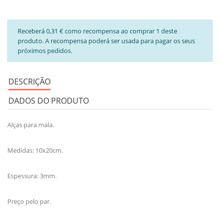
Receberá 0,31 € como recompensa ao comprar 1 deste
produto. A recompensa poderá ser usada para pagar os seus
próximos pedidos.
DESCRIÇÃO
DADOS DO PRODUTO
Alças para mala.
Medidas: 10x20cm.
Espessura: 3mm.
Preço pelo par.