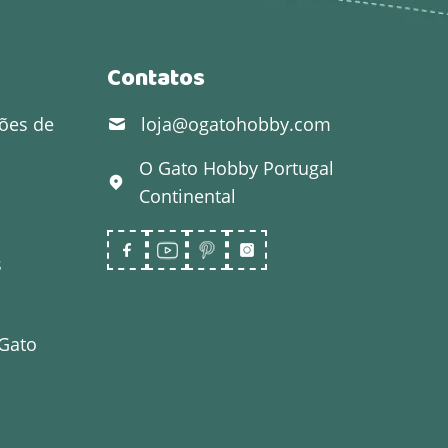
Contatos
ões de
loja@ogatohobby.com
O Gato Hobby
Portugal
Continental
s
 Gato