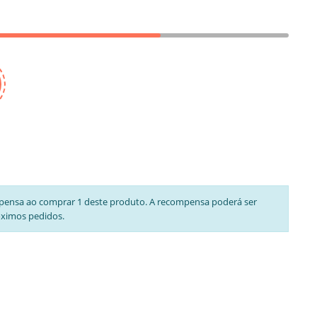
pensa ao comprar 1 deste produto. A recompensa poderá ser
óximos pedidos.