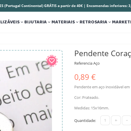
S (Portugal Continental) GRÁTIS a partir de 40€ | Encomendas inferiores: 
LIZÁVEIS
BIJUTARIA
MATERIAIS
RETROSARIA
MARKET




Pendente Coraç
Referencia
Aço
0,89 €
Pendente em aço inoxidável em 
Cor: Prateado.
Medidas: 15x16mm.
+
-
Quantidade: