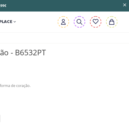
3,99€
PLACE

ão - B6532PT
forma de coração.