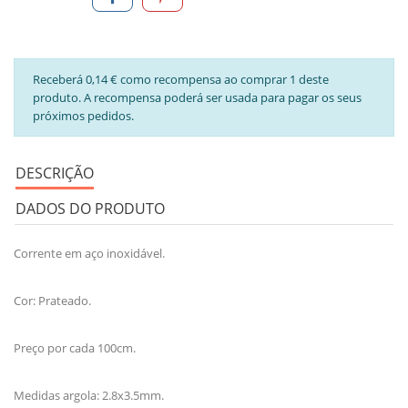
Receberá 0,14 € como recompensa ao comprar 1 deste
produto. A recompensa poderá ser usada para pagar os seus
próximos pedidos.
DESCRIÇÃO
DADOS DO PRODUTO
Corrente em aço inoxidável.
Cor: Prateado.
Preço por cada 100cm.
Medidas argola: 2.8x3.5mm.