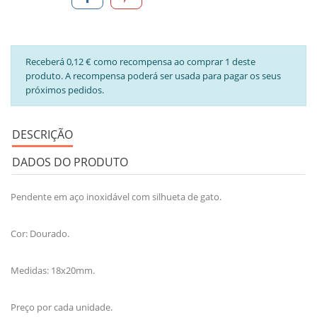
Receberá 0,12 € como recompensa ao comprar 1 deste
produto. A recompensa poderá ser usada para pagar os seus
próximos pedidos.
DESCRIÇÃO
DADOS DO PRODUTO
Pendente em aço inoxidável com silhueta de gato.
Cor: Dourado.
Medidas: 18x20mm.
Preço por cada unidade.