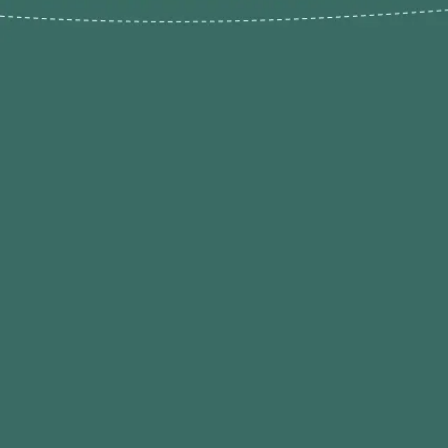
Novos pr
Revenda P
das 9h às 21h