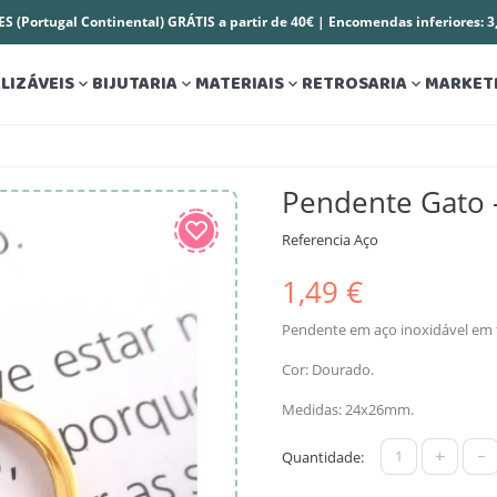
S (Portugal Continental) GRÁTIS a partir de 40€ | Encomendas inferiores: 
LIZÁVEIS
BIJUTARIA
MATERIAIS
RETROSARIA
MARKET




Pendente Gato
Referencia
Aço
1,49 €
Pendente em aço inoxidável em 
Cor: Dourado.
Medidas: 24x26mm.
+
-
Quantidade: