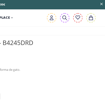
3,99€
PLACE

 - B4245DRD
forma de gato.