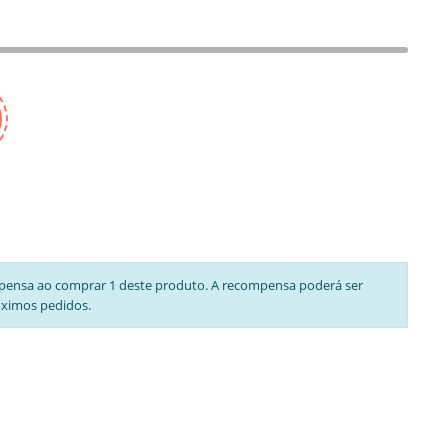
pensa ao comprar 1 deste produto. A recompensa poderá ser
óximos pedidos.