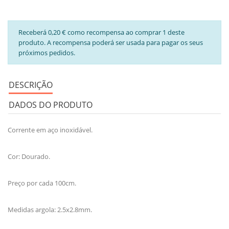
Receberá 0,20 € como recompensa ao comprar 1 deste
produto. A recompensa poderá ser usada para pagar os seus
próximos pedidos.
DESCRIÇÃO
DADOS DO PRODUTO
Corrente em aço inoxidável.
Cor: Dourado.
Preço por cada 100cm.
Medidas argola: 2.5x2.8mm.