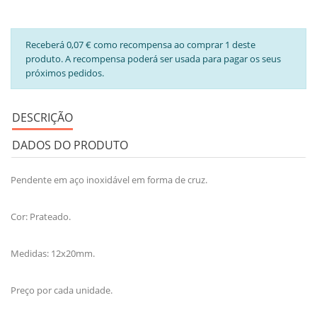
Receberá 0,07 € como recompensa ao comprar 1 deste
produto. A recompensa poderá ser usada para pagar os seus
próximos pedidos.
DESCRIÇÃO
DADOS DO PRODUTO
Pendente em aço inoxidável em forma de cruz.
Cor: Prateado.
Medidas: 12x20mm.
Preço por cada unidade.