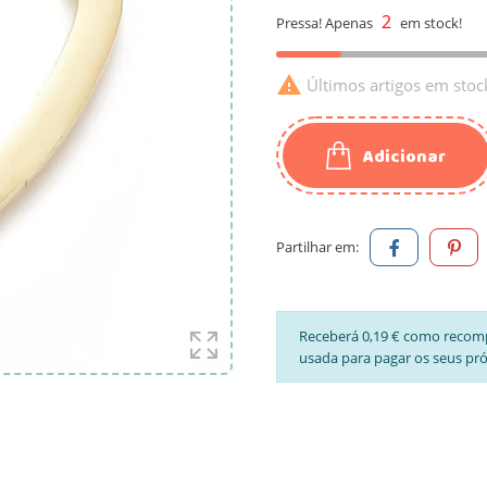
2
Pressa! Apenas
em stock!

Últimos artigos em stoc
Adicionar
Partilhar em:
Receberá 0,19 € como recom
usada para pagar os seus pr