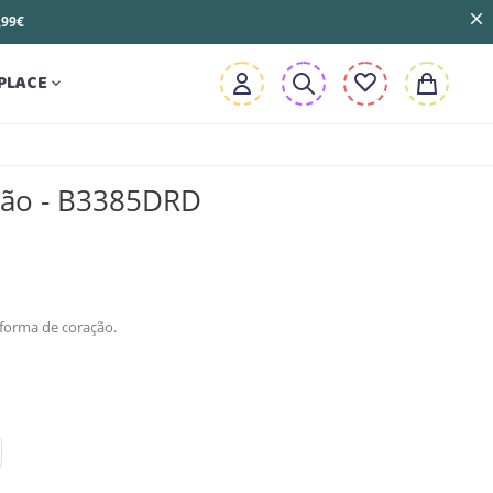
3,99€
PLACE

ção - B3385DRD
forma de coração.