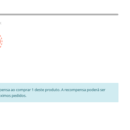
k
pensa ao comprar 1 deste produto. A recompensa poderá ser
óximos pedidos.