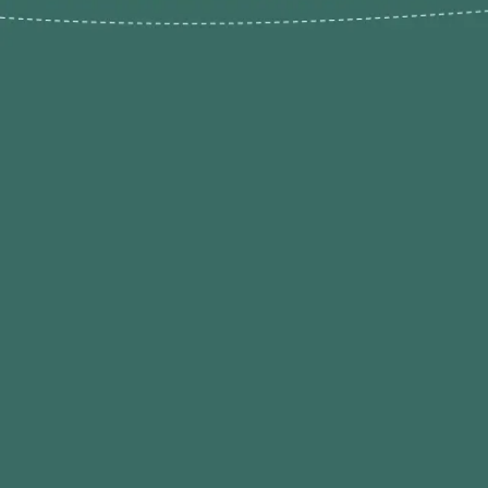
Novos pr
Revenda P
das 9h às 21h