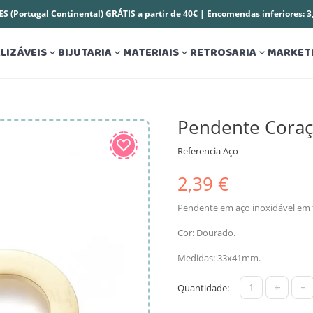
S (Portugal Continental) GRÁTIS a partir de 40€ | Encomendas inferiores: 
LIZÁVEIS
BIJUTARIA
MATERIAIS
RETROSARIA
MARKET




Pendente Cora
Referencia
Aço
2,39 €
Pendente em aço inoxidável em 
Cor: Dourado.
Medidas: 33x41mm.
+
-
Quantidade: