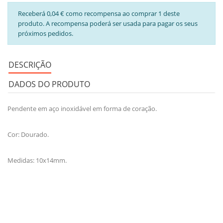
Receberá 0,04 € como recompensa ao comprar 1 deste
produto. A recompensa poderá ser usada para pagar os seus
próximos pedidos.
DESCRIÇÃO
DADOS DO PRODUTO
Pendente em aço inoxidável em forma de coração.
Cor: Dourado.
Medidas: 10x14mm.