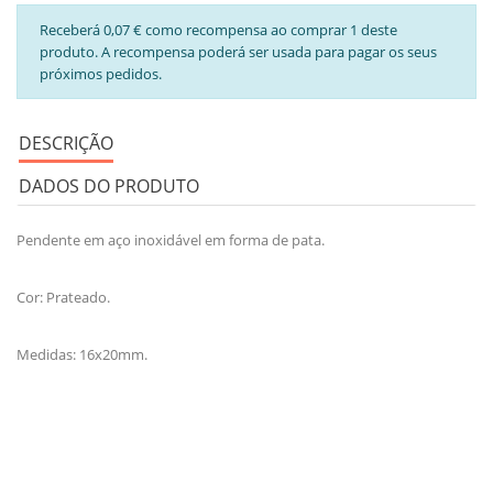
Receberá 0,07 € como recompensa ao comprar 1 deste
produto. A recompensa poderá ser usada para pagar os seus
próximos pedidos.
DESCRIÇÃO
DADOS DO PRODUTO
Pendente em aço inoxidável em forma de pata.
Cor: Prateado.
Medidas: 16x20mm.