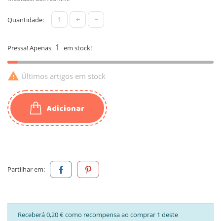
+
-
Quantidade:
1
Pressa! Apenas
em stock!

Últimos artigos em stock
Adicionar
Partilhar em:
Receberá 0,20 € como recompensa ao comprar 1 deste