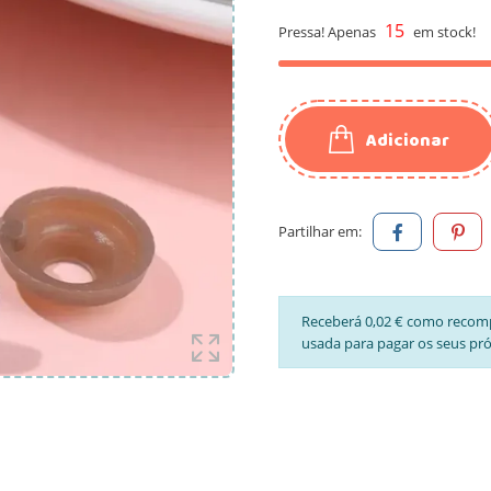
15
Pressa! Apenas
em stock!
Adicionar
Partilhar em:
Receberá 0,02 € como recom
usada para pagar os seus pr