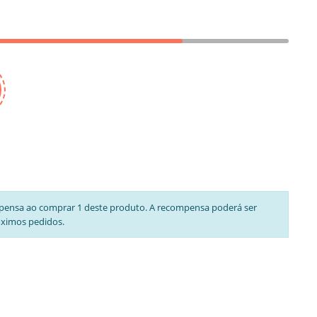
pensa ao comprar 1 deste produto. A recompensa poderá ser
óximos pedidos.