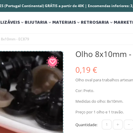
S (Portugal Continental) GRÁTIS a partir de 40€ | Encomendas inferiores: 
LIZÁVEIS
BIJUTARIA
MATERIAIS
RETROSARIA
MARKET




o 8x10mm - EC879
Olho 8x10mm -
0,19 €
Olho oval para trabalhos artesan
Cor: Preto.
Medidas do olho: 8x10mm.
Preço por 1 olho e 1 travão.
+
-
Quantidade: