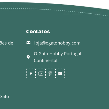
Contatos
ões de
loja@ogatohobby.com
O Gato Hobby
Portugal
Continental
s
 Gato