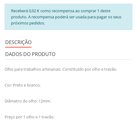
Receberá 0,02 € como recompensa ao comprar 1 deste
produto. A recompensa poderá ser usada para pagar os seus
próximos pedidos.
DESCRIÇÃO
DADOS DO PRODUTO
Olho para trabalhos artesanais. Constituído por olho e travão.
Cor: Preto e branco.
Diâmetro do olho: 12mm.
Preço por 1 olho e 1 travão.