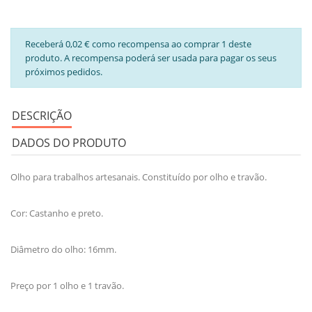
Receberá 0,02 € como recompensa ao comprar 1 deste
produto. A recompensa poderá ser usada para pagar os seus
próximos pedidos.
DESCRIÇÃO
DADOS DO PRODUTO
Olho para trabalhos artesanais. Constituído por olho e travão.
Cor: Castanho e preto.
Diâmetro do olho: 16mm.
Preço por 1 olho e 1 travão.