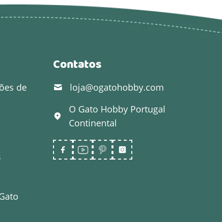
Contatos
ões de
loja@ogatohobby.com
O Gato Hobby
Portugal
Continental
s
 Gato