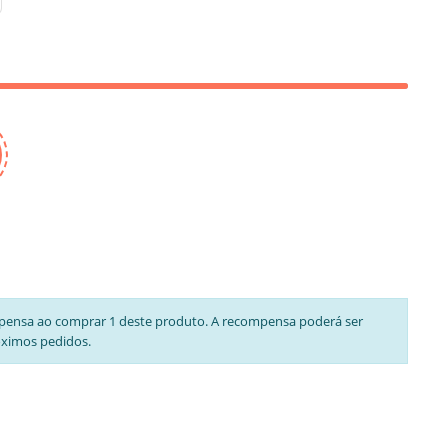
pensa ao comprar 1 deste produto. A recompensa poderá ser
óximos pedidos.