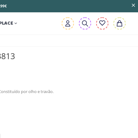
3,99€
PLACE

3813
Constituído por olho e travão.