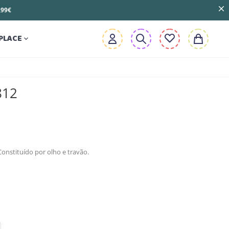
3,99€
PLACE

812
Constituído por olho e travão.