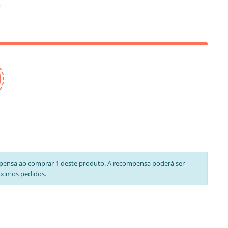
pensa ao comprar 1 deste produto. A recompensa poderá ser
óximos pedidos.