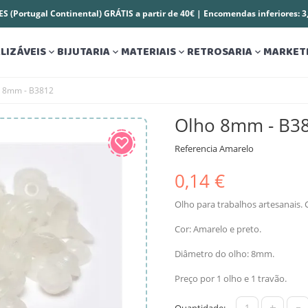
S (Portugal Continental) GRÁTIS a partir de 40€ | Encomendas inferiores: 
LIZÁVEIS
BIJUTARIA
MATERIAIS
RETROSARIA
MARKET




 8mm - B3812
Olho 8mm - B3
Referencia
Amarelo
0,14 €
Olho para trabalhos artesanais. 
Cor: Amarelo e preto.
Diâmetro do olho: 8mm.
Preço por 1 olho e 1 travão.
+
-
Quantidade: