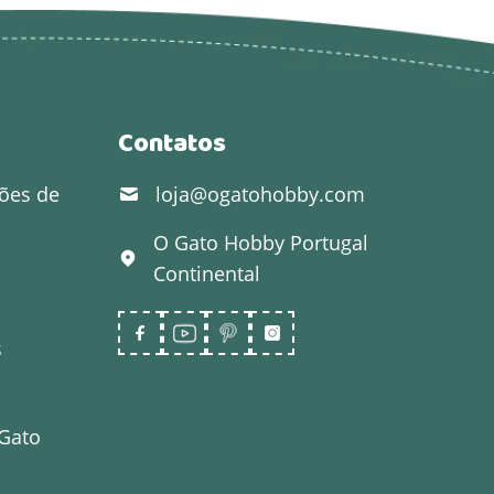
Contatos
ões de
loja@ogatohobby.com
O Gato Hobby
Portugal
Continental
s
 Gato