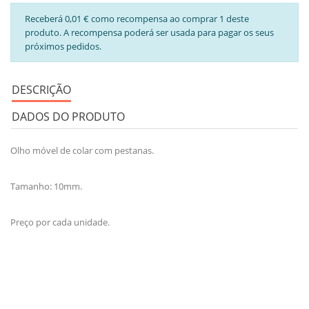
Receberá 0,01 € como recompensa ao comprar 1 deste
produto. A recompensa poderá ser usada para pagar os seus
próximos pedidos.
DESCRIÇÃO
DADOS DO PRODUTO
Olho móvel de colar com pestanas.
Tamanho: 10mm.
Preço por cada unidade.