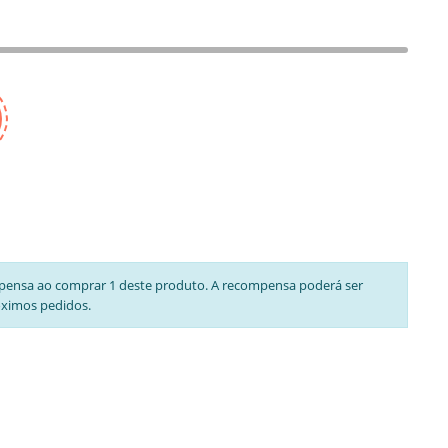
pensa ao comprar 1 deste produto. A recompensa poderá ser
óximos pedidos.