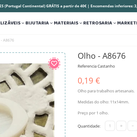
S (Portugal Continental) GRÁTIS a partir de 40€ | Encomendas inferiores: 
LIZÁVEIS
BIJUTARIA
MATERIAIS
RETROSARIA
MARKET




 - A8676
Olho - A8676
Referencia
Castanho
0,19 €
Olho para trabalhos artesanais.
Medidas do olho: 11x14mm.
Preço por 1 olho.
+
-
Quantidade: