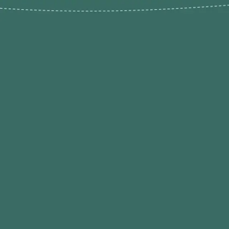
Novos pr
Revenda P
das 9h às 21h