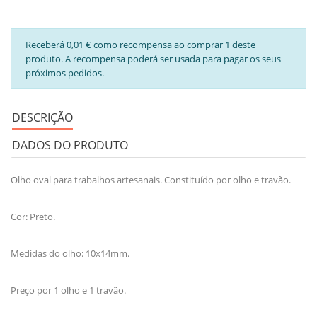
Receberá 0,01 € como recompensa ao comprar 1 deste
produto. A recompensa poderá ser usada para pagar os seus
próximos pedidos.
DESCRIÇÃO
DADOS DO PRODUTO
Olho oval para trabalhos artesanais. Constituído por olho e travão.
Cor: Preto.
Medidas do olho: 10x14mm.
Preço por 1 olho e 1 travão.