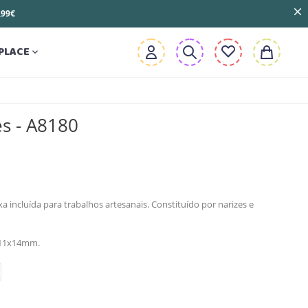
3,99€
PLACE

s - A8180
a incluída para trabalhos artesanais. Constituído por narizes e
a 11x14mm.