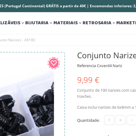
S (Portugal Continental) GRÁTIS a partir de 40€ | Encomendas inferiores: 
LIZÁVEIS
BIJUTARIA
MATERIAIS
RETROSARIA
MARKET




unto Narizes - A8180
Conjunto Narize
Referencia
Cxverd4 Nariz
9,99 €
Conjunto de 100 narizes com caix
travões.
Caixa inclui narizes de 6x8mm 
+
-
Quantidade: