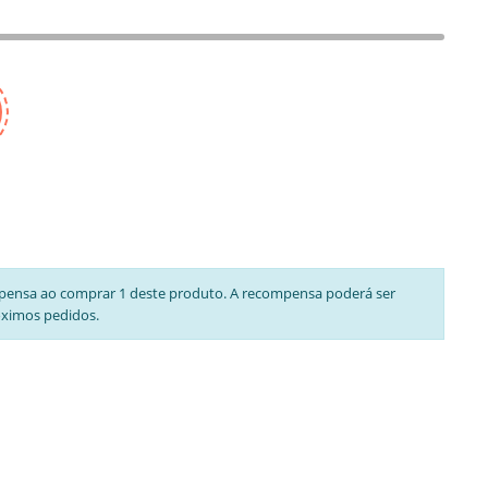
pensa ao comprar 1 deste produto. A recompensa poderá ser
óximos pedidos.