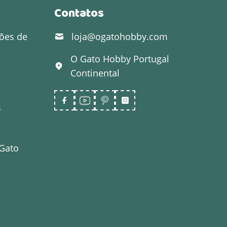
Contatos
ões de
loja@ogatohobby.com
O Gato Hobby
Portugal
Continental
s
 Gato